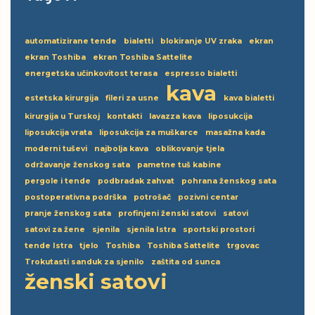
automatizirane tende
bialetti
blokiranje UV zraka
ekran
ekran Toshiba
ekran Toshiba Sattelite
energetska učinkovitost terasa
espresso bialetti
kava
estetska kirurgija
fileri za usne
kava bialetti
kirurgija u Turskoj
kontakti
lavazza kava
liposukcija
liposukcija vrata
liposukcija za muškarce
masažna kada
moderni tuševi
najbolja kava
oblikovanje tjela
održavanje ženskog sata
pametne tuš kabine
pergole i tende
podbradak zahvat
pohrana ženskog sata
postoperativna podrška
potrošač
pozivni centar
pranje ženskog sata
profinjeni ženski satovi
satovi
satovi za žene
sjenila
sjenila Istra
sportski prostori
tende Istra
tjelo
Toshiba
Toshiba Sattelite
trgovac
Trokutasti sanduk za sjenilo
zaštita od sunca
ženski satovi