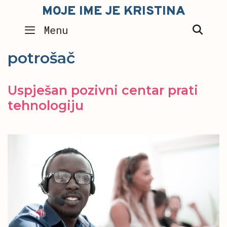
Skip
MOJE IME JE KRISTINA
to
SEA
Menu
content
potrošač
Uspješan pozivni centar prati
tehnologiju