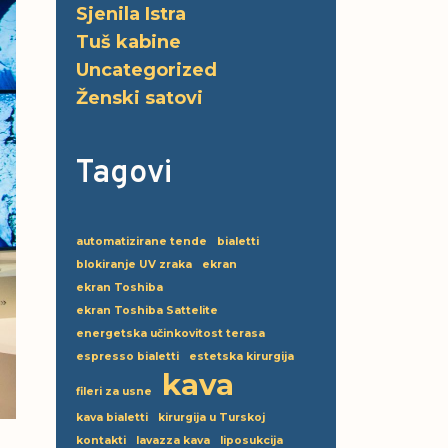
Sjenila Istra
Tuš kabine
Uncategorized
Ženski satovi
Tagovi
automatizirane tende
bialetti
blokiranje UV zraka
ekran
ekran Toshiba
ekran Toshiba Sattelite
energetska učinkovitost terasa
espresso bialetti
estetska kirurgija
kava
fileri za usne
kava bialetti
kirurgija u Turskoj
kontakti
lavazza kava
liposukcija