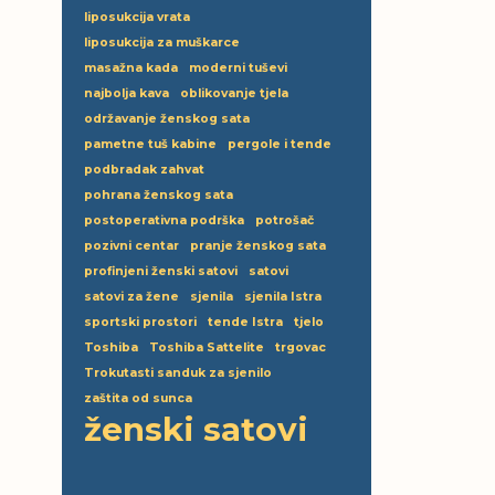
liposukcija vrata
liposukcija za muškarce
masažna kada
moderni tuševi
najbolja kava
oblikovanje tjela
održavanje ženskog sata
pametne tuš kabine
pergole i tende
podbradak zahvat
pohrana ženskog sata
postoperativna podrška
potrošač
pozivni centar
pranje ženskog sata
profinjeni ženski satovi
satovi
satovi za žene
sjenila
sjenila Istra
sportski prostori
tende Istra
tjelo
Toshiba
Toshiba Sattelite
trgovac
Trokutasti sanduk za sjenilo
zaštita od sunca
ženski satovi