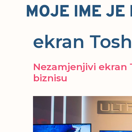
Skip
MOJE IME JE
to
content
ekran Tosh
Nezamjenjivi ekran T
biznisu